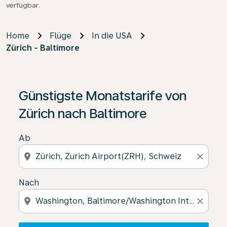
verfügbar.
Home
Flüge
In die USA
Zürich - Baltimore
Wenn keine Ergebnisse gefunden wurden, klicken Sie 
Günstigste Monatstarife von
Zürich nach Baltimore
Ab
location_on
close
Nach
location_on
close