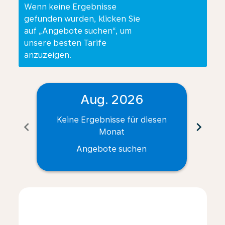
Wenn keine Ergebnisse
gefunden wurden, klicken Sie
auf „Angebote suchen“, um
unsere besten Tarife
anzuzeigen.
Aug. 2026
Keine Ergebnisse für diesen
Ke
chevron_left
chevron_right
Monat
Angebote suchen
Displaying fares for August-2026