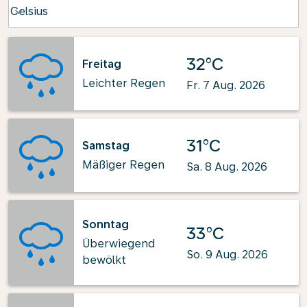
Weather unit option Celsius Selected
Celsius
keyboard_arrow_down
32°C
Freitag
Leichter Regen
Fr. 7 Aug. 2026
31°C
Samstag
Mäßiger Regen
Sa. 8 Aug. 2026
Sonntag
33°C
Überwiegend
So. 9 Aug. 2026
bewölkt