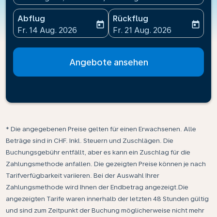
Abflug
Rückflug
today
today
fc-booking-departure-date-aria-label
fc-booking-return-date-ari
Fr. 14 Aug. 2026
Fr. 21 Aug. 2026
Angebote ansehen
* Die angegebenen Preise gelten für einen Erwachsenen. Alle
Beträge sind in CHF. Inkl. Steuern und Zuschlägen. Die
Buchungsgebühr entfällt, aber es kann ein Zuschlag für die
Zahlungsmethode anfallen. Die gezeigten Preise können je nach
Tarifverfügbarkeit variieren. Bei der Auswahl Ihrer
Zahlungsmethode wird Ihnen der Endbetrag angezeigt.Die
angezeigten Tarife waren innerhalb der letzten 48 Stunden gültig
und sind zum Zeitpunkt der Buchung möglicherweise nicht mehr