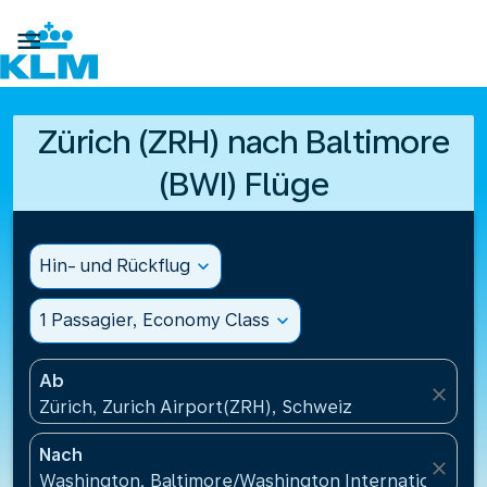

Zürich (ZRH) nach Baltimore
(BWI) Flüge
Hin- und Rückflug
expand_more
1 Passagier, Economy Class
expand_more
Ab
close
Zürich, Zurich Airport(ZRH), Schweiz
Nach
close
Washington, Baltimore/Washington International Air