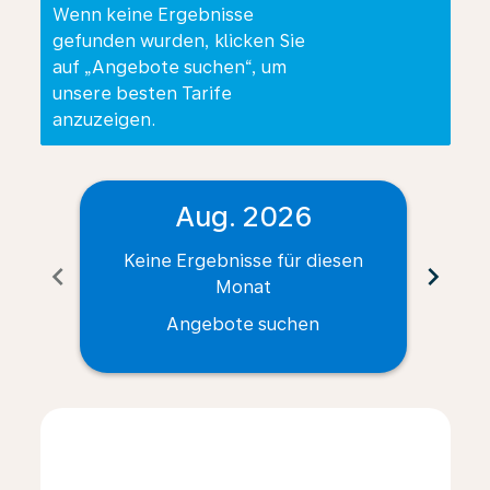
Wenn keine Ergebnisse
gefunden wurden, klicken Sie
auf „Angebote suchen“, um
unsere besten Tarife
anzuzeigen.
Aug. 2026
Keine Ergebnisse für diesen
Ke
chevron_left
chevron_right
Monat
Angebote suchen
Displaying fares for August-2026