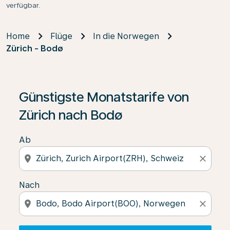
verfügbar.
Home
Flüge
In die Norwegen
Zürich - Bodø
Wenn keine Ergebnisse gefunden wurden, klicken Sie 
Günstigste Monatstarife von
Zürich nach Bodø
Ab
location_on
close
Nach
location_on
close