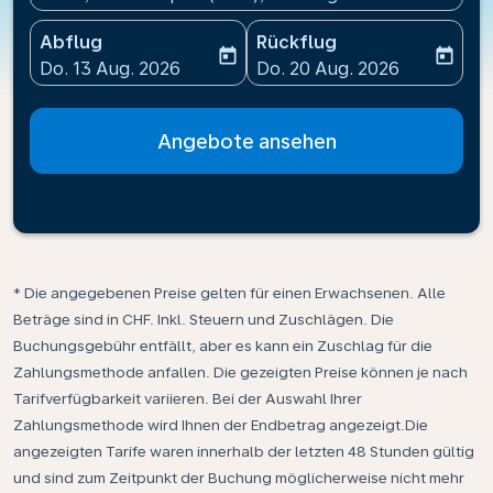
Abflug
Rückflug
today
today
fc-booking-departure-date-aria-label
fc-booking-return-date-ari
Do. 13 Aug. 2026
Do. 20 Aug. 2026
Angebote ansehen
* Die angegebenen Preise gelten für einen Erwachsenen. Alle
Beträge sind in CHF. Inkl. Steuern und Zuschlägen. Die
Buchungsgebühr entfällt, aber es kann ein Zuschlag für die
Zahlungsmethode anfallen. Die gezeigten Preise können je nach
Tarifverfügbarkeit variieren. Bei der Auswahl Ihrer
Zahlungsmethode wird Ihnen der Endbetrag angezeigt.Die
angezeigten Tarife waren innerhalb der letzten 48 Stunden gültig
und sind zum Zeitpunkt der Buchung möglicherweise nicht mehr