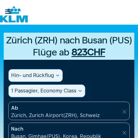

Zürich (ZRH) nach Busan (PUS)
Flüge ab
823CHF
Hin- und Rückflug
expand_more
1 Passagier, Economy Class
expand_more
Ab
close
Zürich, Zurich Airport(ZRH), Schweiz
Nach
close
Busan, Gimhae(PUS), Korea, Republik