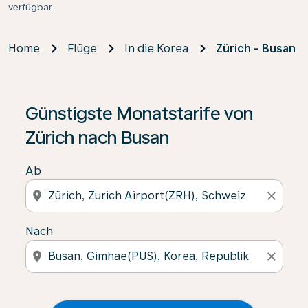
verfügbar.
Home
Flüge
In die Korea
Zürich - Busan
Günstigste Monatstarife von
Zürich nach Busan
Ab
location_on
close
Nach
location_on
close