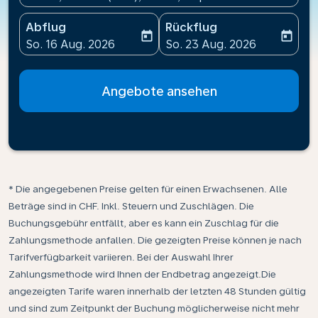
Abflug
Rückflug
today
today
fc-booking-departure-date-aria-label
fc-booking-return-date-ari
So. 16 Aug. 2026
So. 23 Aug. 2026
Angebote ansehen
* Die angegebenen Preise gelten für einen Erwachsenen. Alle
Beträge sind in CHF. Inkl. Steuern und Zuschlägen. Die
Buchungsgebühr entfällt, aber es kann ein Zuschlag für die
Zahlungsmethode anfallen. Die gezeigten Preise können je nach
Tarifverfügbarkeit variieren. Bei der Auswahl Ihrer
Zahlungsmethode wird Ihnen der Endbetrag angezeigt.Die
angezeigten Tarife waren innerhalb der letzten 48 Stunden gültig
und sind zum Zeitpunkt der Buchung möglicherweise nicht mehr