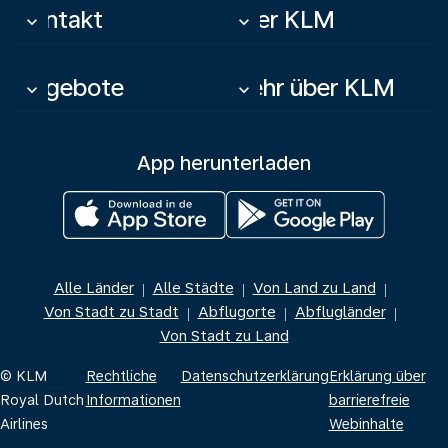
Kontakt
Über KLM
keyboard_arrow_down
keyboard_arrow_down
Angebote
Mehr über KLM
keyboard_arrow_down
keyboard_arrow_down
App herunterladen
Alle Länder
Alle Städte
Von Land zu Land
|
|
|
Von Stadt zu Stadt
Abflugorte
Abflugländer
|
|
|
Von Stadt zu Land
© KLM
Rechtliche
Datenschutzerklärung
Erklärung über
Royal Dutch
Informationen
barrierefreie
Airlines
Webinhalte