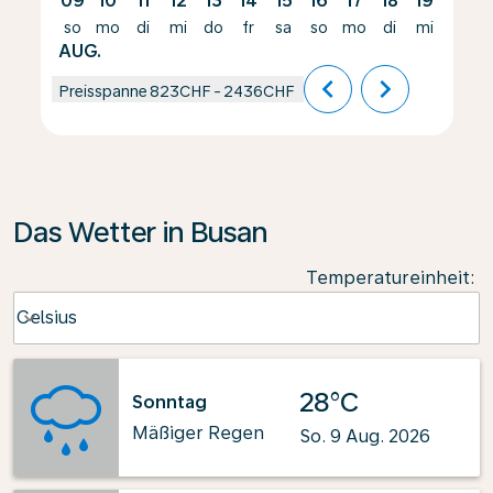
09
10
11
12
13
14
15
16
17
18
19
20
so
mo
di
mi
do
fr
sa
so
mo
di
mi
do
AUG.
chevron_left
chevron_right
Preisspanne
823CHF
-
2436CHF
Das Wetter in Busan
Temperatureinheit
:
Weather unit option Celsius Selected
Celsius
keyboard_arrow_down
28°C
Sonntag
Mäßiger Regen
So. 9 Aug. 2026