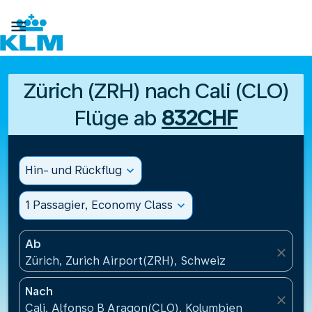

Zürich (ZRH) nach Cali (CLO)
Flüge ab
832CHF
Hin- und Rückflug
expand_more
1 Passagier, Economy Class
expand_more
Ab
close
Zürich, Zurich Airport(ZRH), Schweiz
Nach
close
Cali, Alfonso B Aragon(CLO), Kolumbien