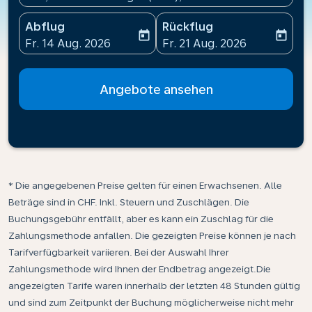
Abflug
Rückflug
today
today
fc-booking-departure-date-aria-label
fc-booking-return-date-ari
Fr. 14 Aug. 2026
Fr. 21 Aug. 2026
Angebote ansehen
* Die angegebenen Preise gelten für einen Erwachsenen. Alle
Beträge sind in CHF. Inkl. Steuern und Zuschlägen. Die
Buchungsgebühr entfällt, aber es kann ein Zuschlag für die
Zahlungsmethode anfallen. Die gezeigten Preise können je nach
Tarifverfügbarkeit variieren. Bei der Auswahl Ihrer
Zahlungsmethode wird Ihnen der Endbetrag angezeigt.Die
angezeigten Tarife waren innerhalb der letzten 48 Stunden gültig
und sind zum Zeitpunkt der Buchung möglicherweise nicht mehr