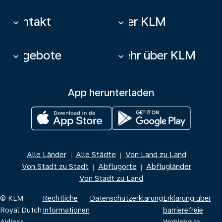
Kontakt
Über KLM
keyboard_arrow_down
keyboard_arrow_down
Angebote
Mehr über KLM
keyboard_arrow_down
keyboard_arrow_down
App herunterladen
Alle Länder
Alle Städte
Von Land zu Land
|
|
|
Von Stadt zu Stadt
Abflugorte
Abflugländer
|
|
|
Von Stadt zu Land
© KLM
Rechtliche
Datenschutzerklärung
Erklärung über
Royal Dutch
Informationen
barrierefreie