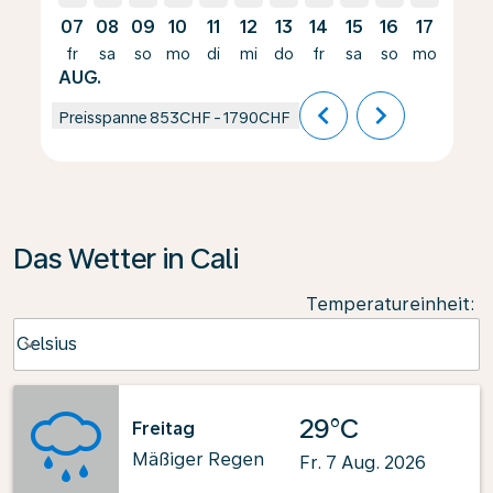
07
08
09
10
11
12
13
14
15
16
17
18
fr
sa
so
mo
di
mi
do
fr
sa
so
mo
di
AUG.
chevron_left
chevron_right
Preisspanne
853CHF
-
1790CHF
Das Wetter in Cali
Temperatureinheit
:
Weather unit option Celsius Selected
Celsius
keyboard_arrow_down
29°C
Freitag
Mäßiger Regen
Fr. 7 Aug. 2026