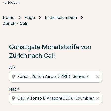
verfügbar.
Home
Flüge
In die Kolumbien
Zürich - Cali
Günstigste Monatstarife von
Zürich nach Cali
Ab
location_on
close
Nach
location_on
close