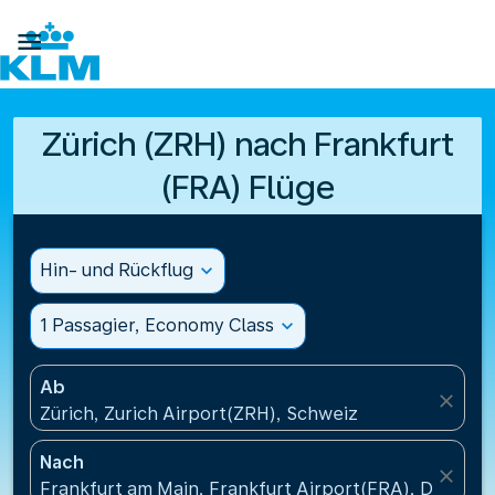

Zürich (ZRH) nach Frankfurt
(FRA) Flüge
Hin- und Rückflug
expand_more
1 Passagier, Economy Class
expand_more
Ab
close
Zürich, Zurich Airport(ZRH), Schweiz
Nach
close
Frankfurt am Main, Frankfurt Airport(FRA), Deutsch