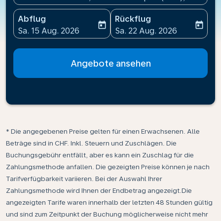
Abflug
Rückflug
today
today
fc-booking-departure-date-aria-label
fc-booking-return-date-ari
Sa. 15 Aug. 2026
Sa. 22 Aug. 2026
Angebote ansehen
* Die angegebenen Preise gelten für einen Erwachsenen. Alle
Beträge sind in CHF. Inkl. Steuern und Zuschlägen. Die
Buchungsgebühr entfällt, aber es kann ein Zuschlag für die
Zahlungsmethode anfallen. Die gezeigten Preise können je nach
Tarifverfügbarkeit variieren. Bei der Auswahl Ihrer
Zahlungsmethode wird Ihnen der Endbetrag angezeigt.Die
angezeigten Tarife waren innerhalb der letzten 48 Stunden gültig
und sind zum Zeitpunkt der Buchung möglicherweise nicht mehr