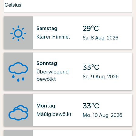
Weather unit option Celsius Selected
Celsius
keyboard_arrow_down
29°C
Samstag
Klarer Himmel
Sa. 8 Aug. 2026
Sonntag
33°C
Überwiegend
So. 9 Aug. 2026
bewölkt
33°C
Montag
Mäßig bewölkt
Mo. 10 Aug. 2026