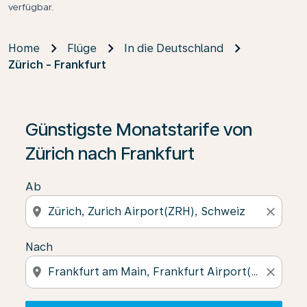
verfügbar.
Home
Flüge
In die Deutschland
Zürich - Frankfurt
Wenn keine Ergebnisse gefunden wurden, klicken Sie 
Günstigste Monatstarife von
Zürich nach Frankfurt
Ab
location_on
close
Nach
location_on
close