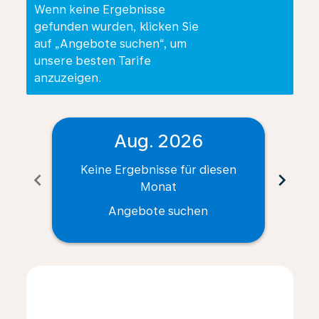
Wenn keine Ergebnisse
gefunden wurden, klicken Sie
auf „Angebote suchen“, um
unsere besten Tarife
anzuzeigen.
Aug. 2026
Keine Ergebnisse für diesen
Ke
chevron_left
chevron_right
Monat
Angebote suchen
Displaying fares for August-2026