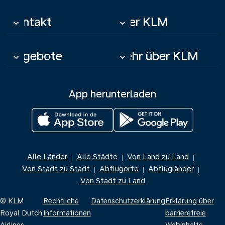
Kontakt
Über KLM
keyboard_arrow_down
keyboard_arrow_down
Angebote
Mehr über KLM
keyboard_arrow_down
keyboard_arrow_down
App herunterladen
Alle Länder
Alle Städte
Von Land zu Land
|
|
|
Von Stadt zu Stadt
Abflugorte
Abflugländer
|
|
|
Von Stadt zu Land
© KLM
Rechtliche
Datenschutzerklärung
Erklärung über
Royal Dutch
Informationen
barrierefreie