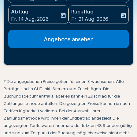
Abflug
Rückflug
today
today
fc-booking-departure-date-aria-label
fc-booking-return-date-ari
Fr. 14 Aug. 2026
Fr. 21 Aug. 2026
Angebote ansehen
* Die angegebenen Preise gelten für einen Erwachsenen. Alle
Beträge sind in CHF. Inkl. Steuern und Zuschlägen. Die
Buchungsgebühr entfällt, aber es kann ein Zuschlag für die
Zahlungsmethode anfallen. Die gezeigten Preise können je nach
Tarifverfügbarkeit variieren. Bei der Auswahl Ihrer
Zahlungsmethode wird Ihnen der Endbetrag angezeigt.Die
angezeigten Tarife waren innerhalb der letzten 48 Stunden gültig
und sind zum Zeitpunkt der Buchung möglicherweise nicht mehr