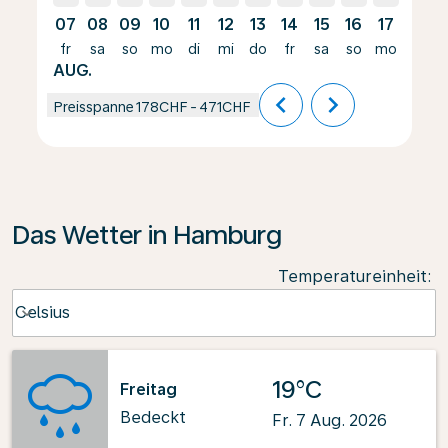
07
08
09
10
11
12
13
14
15
16
17
18
fr
sa
so
mo
di
mi
do
fr
sa
so
mo
di
AUG.
chevron_left
chevron_right
Preisspanne
178CHF
-
471CHF
Das Wetter in Hamburg
Temperatureinheit
:
Weather unit option Celsius Selected
Celsius
keyboard_arrow_down
19°C
Freitag
Bedeckt
Fr. 7 Aug. 2026