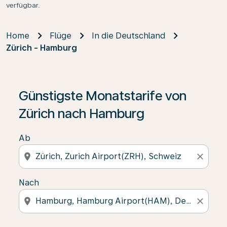
verfügbar.
Home
Flüge
In die Deutschland
Zürich - Hamburg
Günstigste Monatstarife von
Zürich nach Hamburg
Ab
location_on
close
Nach
location_on
close