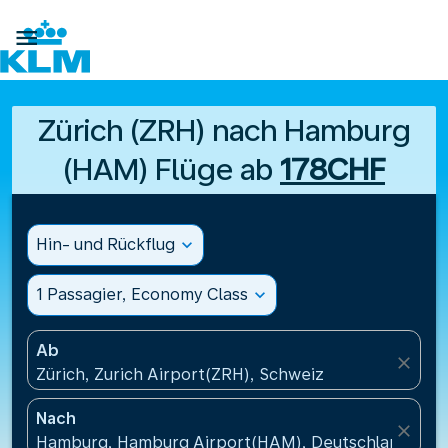

Zürich (ZRH) nach Hamburg
(HAM) Flüge ab
178CHF
Hin- und Rückflug
expand_more
1 Passagier, Economy Class
expand_more
Ab
close
Zürich, Zurich Airport(ZRH), Schweiz
Nach
close
Hamburg, Hamburg Airport(HAM), Deutschland