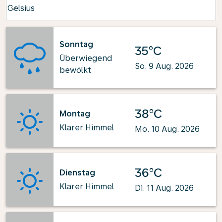
Weather unit option Celsius Selected
Celsius
keyboard_arrow_down
Sonntag
35°C
Überwiegend
So. 9 Aug. 2026
bewölkt
38°C
Montag
Klarer Himmel
Mo. 10 Aug. 2026
36°C
Dienstag
Klarer Himmel
Di. 11 Aug. 2026