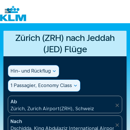

Zürich (ZRH) nach Jeddah
(JED) Flüge
Hin- und Rückflug
expand_more
1 Passagier, Economy Class
expand_more
Ab
close
Zürich, Zurich Airport(ZRH), Schweiz
Nach
close
Dschidda, King Abdulaziz International Airport(JED)