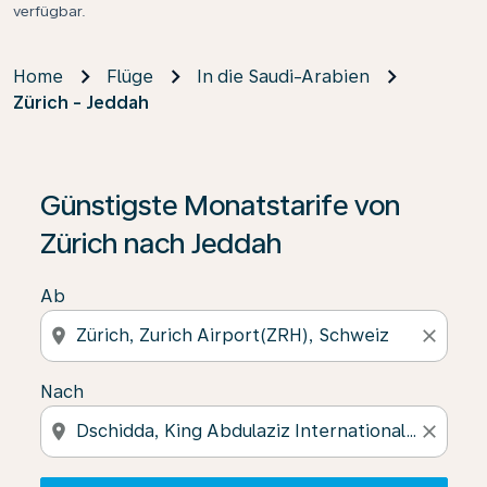
verfügbar.
Home
Flüge
In die Saudi-Arabien
Zürich - Jeddah
Wenn keine Ergebnisse gefunden wurden, klicken Sie 
Günstigste Monatstarife von
Zürich nach Jeddah
Ab
location_on
close
Nach
location_on
close