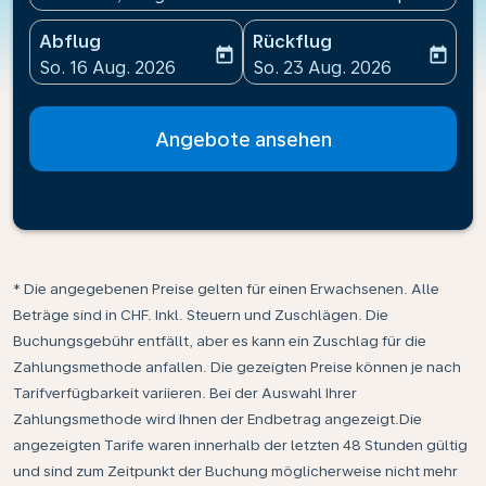
Abflug
Rückflug
today
today
fc-booking-departure-date-aria-label
fc-booking-return-date-ari
So. 16 Aug. 2026
So. 23 Aug. 2026
Angebote ansehen
* Die angegebenen Preise gelten für einen Erwachsenen. Alle
Beträge sind in CHF. Inkl. Steuern und Zuschlägen. Die
Buchungsgebühr entfällt, aber es kann ein Zuschlag für die
Zahlungsmethode anfallen. Die gezeigten Preise können je nach
Tarifverfügbarkeit variieren. Bei der Auswahl Ihrer
Zahlungsmethode wird Ihnen der Endbetrag angezeigt.Die
angezeigten Tarife waren innerhalb der letzten 48 Stunden gültig
und sind zum Zeitpunkt der Buchung möglicherweise nicht mehr