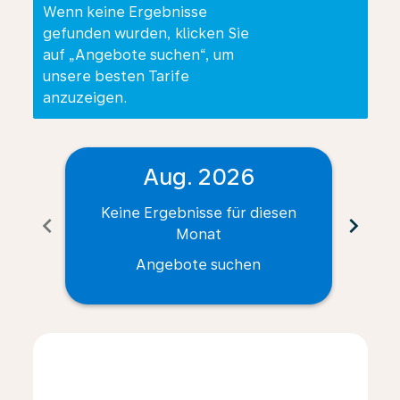
Wenn keine Ergebnisse
gefunden wurden, klicken Sie
auf „Angebote suchen“, um
unsere besten Tarife
anzuzeigen.
Aug. 2026
Keine Ergebnisse für diesen
Ke
chevron_left
chevron_right
Monat
Angebote suchen
Displaying fares for August-2026