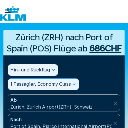

Zürich (ZRH) nach Port of
Spain (POS) Flüge ab
686CHF
Hin- und Rückflug
expand_more
1 Passagier, Economy Class
expand_more
Ab
close
Zürich, Zurich Airport(ZRH), Schweiz
Nach
close
Port of Spain, Piarco International Airport(POS), Tr