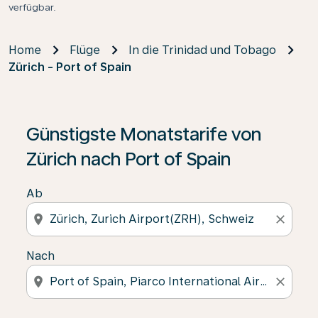
verfügbar.
Home
Flüge
In die Trinidad und Tobago
Zürich - Port of Spain
Günstigste Monatstarife von
Zürich nach Port of Spain
Ab
location_on
close
Nach
location_on
close