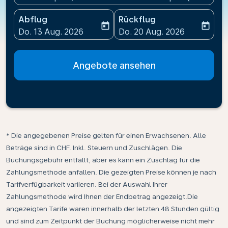
Abflug
Rückflug
today
today
fc-booking-departure-date-aria-label
fc-booking-return-date-ari
Do. 13 Aug. 2026
Do. 20 Aug. 2026
Angebote ansehen
* Die angegebenen Preise gelten für einen Erwachsenen. Alle
Beträge sind in CHF. Inkl. Steuern und Zuschlägen. Die
Buchungsgebühr entfällt, aber es kann ein Zuschlag für die
Zahlungsmethode anfallen. Die gezeigten Preise können je nach
Tarifverfügbarkeit variieren. Bei der Auswahl Ihrer
Zahlungsmethode wird Ihnen der Endbetrag angezeigt.Die
angezeigten Tarife waren innerhalb der letzten 48 Stunden gültig
und sind zum Zeitpunkt der Buchung möglicherweise nicht mehr