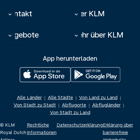
Kontakt
Über KLM
keyboard_arrow_down
keyboard_arrow_down
Angebote
Mehr über KLM
keyboard_arrow_down
keyboard_arrow_down
App herunterladen
Alle Länder
Alle Städte
Von Land zu Land
|
|
|
Von Stadt zu Stadt
Abflugorte
Abflugländer
|
|
|
Von Stadt zu Land
© KLM
Rechtliche
Datenschutzerklärung
Erklärung über
Royal Dutch
Informationen
barrierefreie