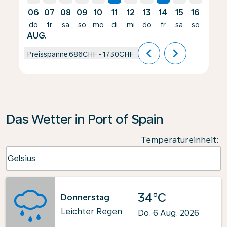
06
07
08
09
10
11
12
13
14
15
16
17
do
fr
sa
so
mo
di
mi
do
fr
sa
so
mo
AUG.
chevron_left
chevron_right
Preisspanne
686CHF
-
1730CHF
Das Wetter in Port of Spain
Temperatureinheit
:
Weather unit option Celsius Selected
Celsius
keyboard_arrow_down
34°C
Donnerstag
Leichter Regen
Do. 6 Aug. 2026