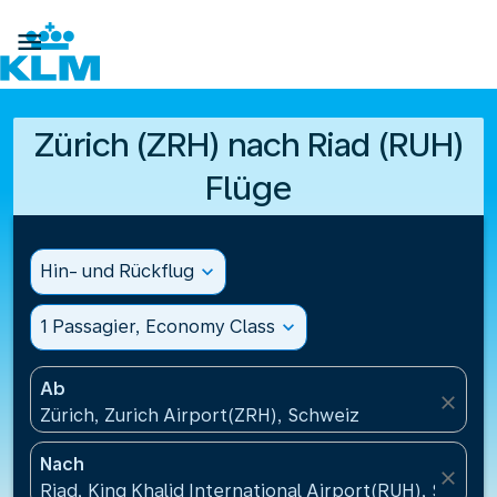

Zürich (ZRH) nach Riad (RUH)
Flüge
Hin- und Rückflug
expand_more
1 Passagier, Economy Class
expand_more
Ab
close
Zürich, Zurich Airport(ZRH), Schweiz
Nach
close
Riad, King Khalid International Airport(RUH), Saudi-