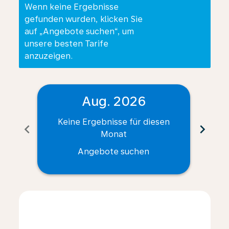
Wenn keine Ergebnisse
gefunden wurden, klicken Sie
auf „Angebote suchen“, um
unsere besten Tarife
anzuzeigen.
Aug. 2026
Keine Ergebnisse für diesen
Ke
chevron_left
chevron_right
Monat
Angebote suchen
Displaying fares for August-2026