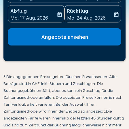
Abflug
Rückflug
today
today
fc-booking-departure-date-aria-label
fc-booking-return-date-ari
Mo. 17 Aug. 2026
Mo. 24 Aug. 2026
Angebote ansehen
* Die angegebenen Preise gelten für einen Erwachsenen. Alle
Beträge sind in CHF. Inkl. Steuern und Zuschlägen. Die
Buchungsgebühr entfällt, aber es kann ein Zuschlag für die
Zahlungsmethode anfallen. Die gezeigten Preise können je nach
Tarifverfügbarkeit variieren. Bei der Auswahl Ihrer
Zahlungsmethode wird Ihnen der Endbetrag angezeigt.Die
angezeigten Tarife waren innerhalb der letzten 48 Stunden gültig
und sind zum Zeitpunkt der Buchung möglicherweise nicht mehr