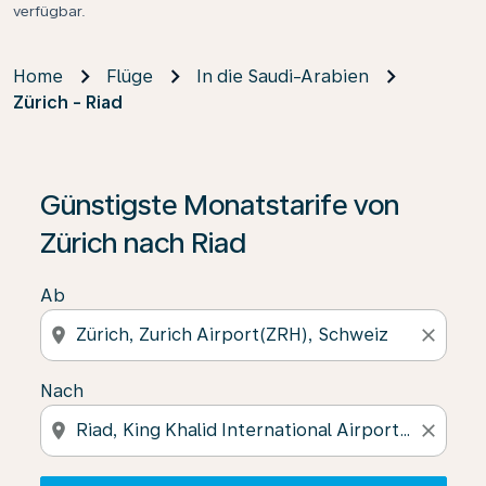
verfügbar.
Home
Flüge
In die Saudi-Arabien
Zürich - Riad
Wenn keine Ergebnisse gefunden wurden, klicken Sie 
Günstigste Monatstarife von
Zürich nach Riad
Ab
location_on
close
Nach
location_on
close