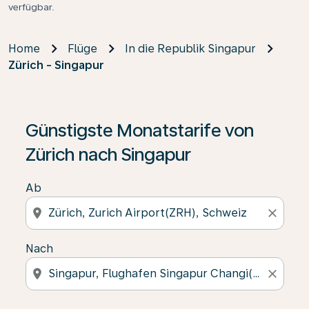
verfügbar.
Home
Flüge
In die Republik Singapur
Zürich - Singapur
Günstigste Monatstarife von
Zürich nach Singapur
Ab
location_on
close
Nach
location_on
close