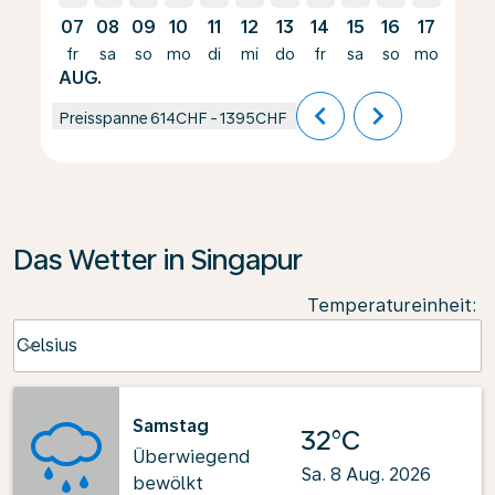
07
08
09
10
11
12
13
14
15
16
17
18
fr
sa
so
mo
di
mi
do
fr
sa
so
mo
di
AUG.
chevron_left
chevron_right
Preisspanne
614CHF
-
1395CHF
Das Wetter in Singapur
Temperatureinheit
:
Weather unit option Celsius Selected
Celsius
keyboard_arrow_down
Samstag
32°C
Überwiegend
Sa. 8 Aug. 2026
bewölkt