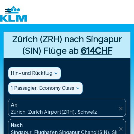

Zürich (ZRH) nach Singapur
(SIN) Flüge ab
614CHF
Hin- und Rückflug
expand_more
1 Passagier, Economy Class
expand_more
Ab
close
Zürich, Zurich Airport(ZRH), Schweiz
Nach
close
Singapur, Flughafen Singapur Changi(SIN), Singapur