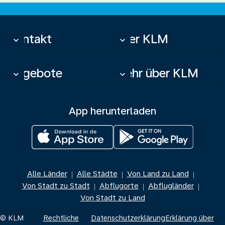
Kontakt
Über KLM
keyboard_arrow_down
keyboard_arrow_down
Angebote
Mehr über KLM
keyboard_arrow_down
keyboard_arrow_down
App herunterladen
Alle Länder
Alle Städte
Von Land zu Land
|
|
|
Von Stadt zu Stadt
Abflugorte
Abflugländer
|
|
|
Von Stadt zu Land
© KLM
Rechtliche
Datenschutzerklärung
Erklärung über