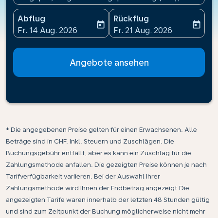
Abflug
Rückflug
today
today
fc-booking-departure-date-aria-label
fc-booking-return-date-ari
Fr. 14 Aug. 2026
Fr. 21 Aug. 2026
Angebote ansehen
* Die angegebenen Preise gelten für einen Erwachsenen. Alle
Beträge sind in CHF. Inkl. Steuern und Zuschlägen. Die
Buchungsgebühr entfällt, aber es kann ein Zuschlag für die
Zahlungsmethode anfallen. Die gezeigten Preise können je nach
Tarifverfügbarkeit variieren. Bei der Auswahl Ihrer
Zahlungsmethode wird Ihnen der Endbetrag angezeigt.Die
angezeigten Tarife waren innerhalb der letzten 48 Stunden gültig
und sind zum Zeitpunkt der Buchung möglicherweise nicht mehr