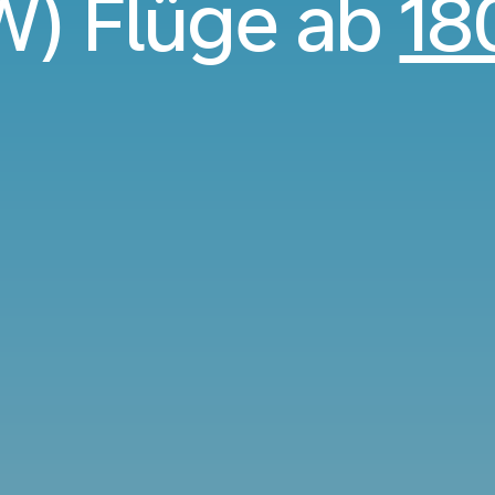
) Flüge ab
18