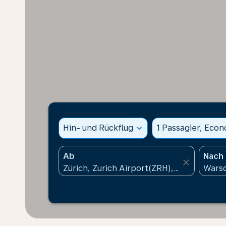
Hin- und Rückflug
expand_more
1 Passagier, Eco
Ab
Nach
close