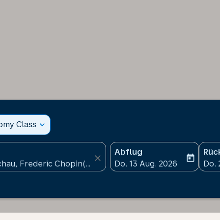
nomy Class
expand_more
Abflug
Rüc
close
today
fc-booking-departure-date
fc-b
Do. 13 Aug. 2026
Do. 