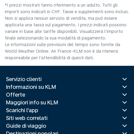
*I prezzi mostrati fanno riferimento a un adulto. Tutti gli
importi sono indicati in CHF. Tasse e supplementi sono inclusi.
Non si applica nessun servizio di vendita, ma può essere
applicata una tassa sul pagamento. I prezzi indicati possono
variare in base alle tariffe disponibili. Visualizzerà l’importo
finale selezionando la sua modalità di pagamento.
Le informazioni sulle previsioni del tempo sono fornite da
World Weather Online. Air France-KLM non è da ritenersi
responsabile per l’attendibilità di questi dati.
Servizio clienti
Informazioni su KLM
Offerte
Maggiori info su KLM
Scarichi l’app
Siti web correlati
Guide di viaggio
Destinazioni popolari