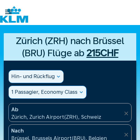

Zürich (ZRH) nach Brüssel
(BRU) Flüge ab
215CHF
Hin- und Rückflug
expand_more
1 Passagier, Economy Class
expand_more
Ab
close
Zürich, Zurich Airport(ZRH), Schweiz
Nach
close
Brüssel, Brussels Airport(BRU), Belgien