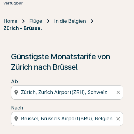
verfügbar.
Home
Flüge
In die Belgien
Zürich - Brüssel
Günstigste Monatstarife von
Zürich nach Brüssel
Ab
location_on
close
Nach
location_on
close