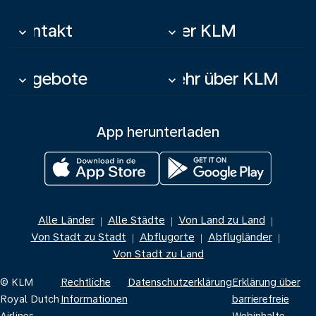
Kontakt
Über KLM
keyboard_arrow_down
keyboard_arrow_down
Angebote
Mehr über KLM
keyboard_arrow_down
keyboard_arrow_down
App herunterladen
Alle Länder
Alle Städte
Von Land zu Land
|
|
|
Von Stadt zu Stadt
Abflugorte
Abflugländer
|
|
|
Von Stadt zu Land
© KLM
Rechtliche
Datenschutzerklärung
Erklärung über
Royal Dutch
Informationen
barrierefreie