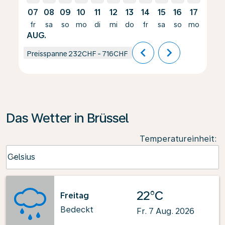
07
08
09
10
11
12
13
14
15
16
17
18
fr
sa
so
mo
di
mi
do
fr
sa
so
mo
di
AUG.
chevron_left
chevron_right
Preisspanne
232CHF
-
716CHF
Das Wetter in Brüssel
Temperatureinheit
:
Weather unit option Celsius Selected
Celsius
keyboard_arrow_down
22°C
Freitag
Bedeckt
Fr. 7 Aug. 2026