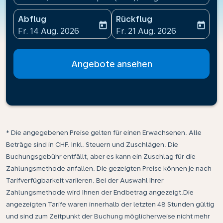
Abflug
Rückflug
today
today
fc-booking-departure-date-aria-label
fc-booking-return-date-ari
Fr. 14 Aug. 2026
Fr. 21 Aug. 2026
Angebote ansehen
* Die angegebenen Preise gelten für einen Erwachsenen. Alle
Beträge sind in CHF. Inkl. Steuern und Zuschlägen. Die
Buchungsgebühr entfällt, aber es kann ein Zuschlag für die
Zahlungsmethode anfallen. Die gezeigten Preise können je nach
Tarifverfügbarkeit variieren. Bei der Auswahl Ihrer
Zahlungsmethode wird Ihnen der Endbetrag angezeigt.Die
angezeigten Tarife waren innerhalb der letzten 48 Stunden gültig
und sind zum Zeitpunkt der Buchung möglicherweise nicht mehr