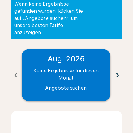
Wenn keine Ergebnisse
gefunden wurden, klicken Sie
auf „Angebote suchen“, um
unsere besten Tarife
anzuzeigen.
Aug. 2026
Keine Ergebnisse für diesen
Ke
chevron_left
chevron_right
Monat
Angebote suchen
Displaying fares for August-2026