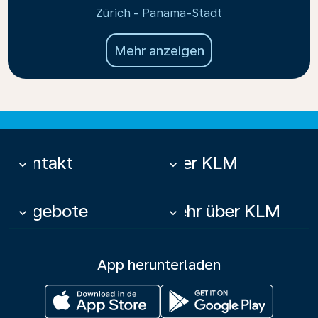
Zürich - Panama-Stadt
Mehr anzeigen
Kontakt
Über KLM
keyboard_arrow_down
keyboard_arrow_down
Angebote
Mehr über KLM
keyboard_arrow_down
keyboard_arrow_down
App herunterladen