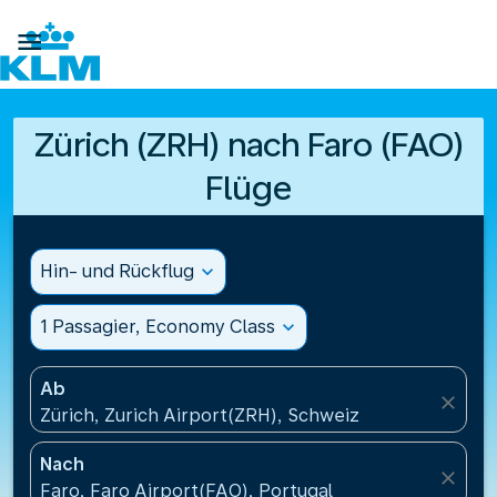

Zürich (ZRH) nach Faro (FAO)
Flüge
Hin- und Rückflug
expand_more
1 Passagier, Economy Class
expand_more
Ab
close
Zürich, Zurich Airport(ZRH), Schweiz
Nach
close
Faro, Faro Airport(FAO), Portugal