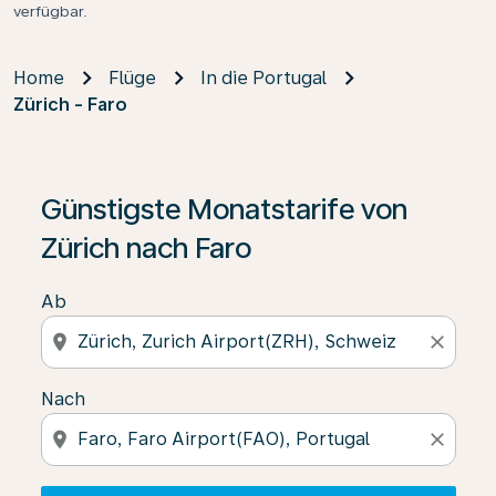
verfügbar.
Home
Flüge
In die Portugal
Zürich - Faro
Wenn keine Ergebnisse gefunden wurden, klicken Sie 
Günstigste Monatstarife von
Zürich nach Faro
Ab
location_on
close
Nach
location_on
close