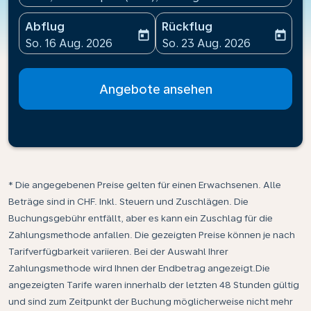
Abflug
Rückflug
today
today
fc-booking-departure-date-aria-label
fc-booking-return-date-ari
So. 16 Aug. 2026
So. 23 Aug. 2026
Angebote ansehen
* Die angegebenen Preise gelten für einen Erwachsenen. Alle
Beträge sind in CHF. Inkl. Steuern und Zuschlägen. Die
Buchungsgebühr entfällt, aber es kann ein Zuschlag für die
Zahlungsmethode anfallen. Die gezeigten Preise können je nach
Tarifverfügbarkeit variieren. Bei der Auswahl Ihrer
Zahlungsmethode wird Ihnen der Endbetrag angezeigt.Die
angezeigten Tarife waren innerhalb der letzten 48 Stunden gültig
und sind zum Zeitpunkt der Buchung möglicherweise nicht mehr