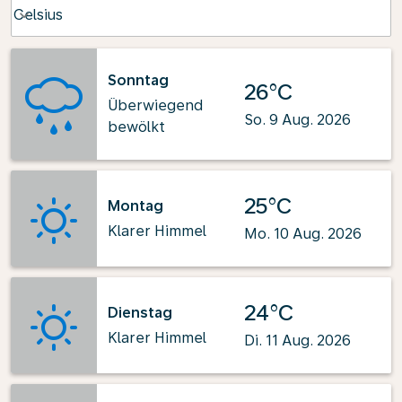
Weather unit option Celsius Selected
Celsius
keyboard_arrow_down
Sonntag
26°C
Überwiegend
So. 9 Aug. 2026
bewölkt
25°C
Montag
Klarer Himmel
Mo. 10 Aug. 2026
24°C
Dienstag
Klarer Himmel
Di. 11 Aug. 2026