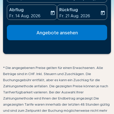
Abflug
Rückflug
today
today
fc-booking-departure-date-aria-label
fc-booking-return-date-ari
Fr. 14 Aug. 2026
Fr. 21 Aug. 2026
Angebote ansehen
* Die angegebenen Preise gelten für einen Erwachsenen. Alle
Beträge sind in CHF. Inkl. Steuern und Zuschlägen. Die
Buchungsgebühr entfällt, aber es kann ein Zuschlag für die
Zahlungsmethode anfallen. Die gezeigten Preise können je nach
Tarifverfügbarkeit variieren. Bei der Auswahl Ihrer
Zahlungsmethode wird Ihnen der Endbetrag angezeigt.Die
angezeigten Tarife waren innerhalb der letzten 48 Stunden gültig
und sind zum Zeitpunkt der Buchung möglicherweise nicht mehr