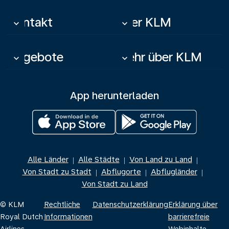
Kontakt
Über KLM
keyboard_arrow_down
keyboard_arrow_down
Angebote
Mehr über KLM
keyboard_arrow_down
keyboard_arrow_down
App herunterladen
Alle Länder
Alle Städte
Von Land zu Land
|
|
|
Von Stadt zu Stadt
Abflugorte
Abflugländer
|
|
|
Von Stadt zu Land
© KLM
Rechtliche
Datenschutzerklärung
Erklärung über
Royal Dutch
Informationen
barrierefreie