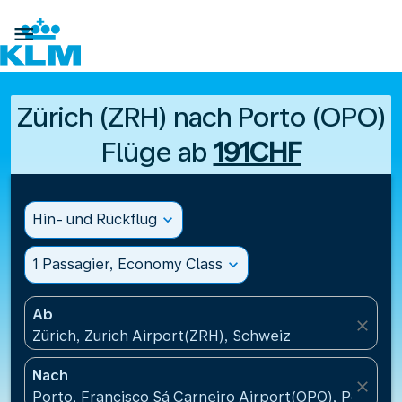

Zürich (ZRH) nach Porto (OPO)
Flüge ab
191CHF
Hin- und Rückflug
expand_more
1 Passagier, Economy Class
expand_more
Ab
close
Zürich, Zurich Airport(ZRH), Schweiz
Nach
close
Porto, Francisco Sá Carneiro Airport(OPO), Portugal