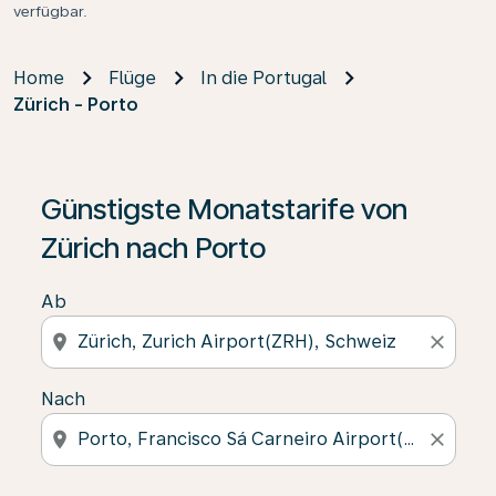
verfügbar.
Home
Flüge
In die Portugal
Zürich - Porto
Günstigste Monatstarife von
Zürich nach Porto
Ab
location_on
close
Nach
location_on
close