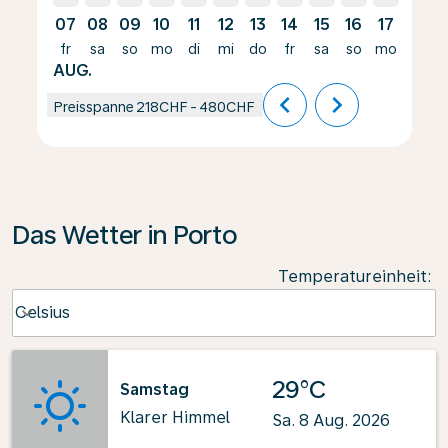
07
08
09
10
11
12
13
14
15
16
17
18
fr
sa
so
mo
di
mi
do
fr
sa
so
mo
di
AUG.
chevron_left
chevron_right
Preisspanne
218CHF
-
480CHF
Das Wetter in Porto
Temperatureinheit
:
Weather unit option Celsius Selected
Celsius
keyboard_arrow_down
29°C
Samstag
Klarer Himmel
Sa. 8 Aug. 2026